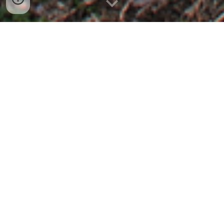
PLNÉ POSTAVY /
GANGSTRI
Organizácia
Vysoko organizovaní, vysoko disciplinovaní,
pravidlá sú pre nich všetko a snažia sa toto
nastoliť aj inde.